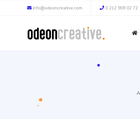
info@odeoncreative.com
0 212 909 02 72
A