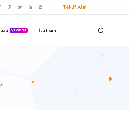
Teklif Alın
ğaza
yakında
İletişim
i?