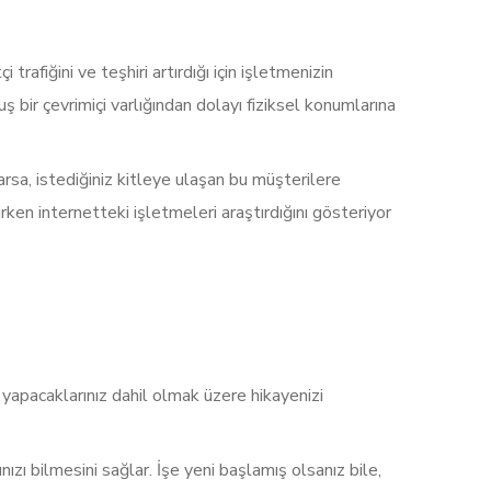
afiğini ve teşhiri artırdığı için işletmenizin
uş bir çevrimiçi varlığından dolayı fiziksel konumlarına
arsa, istediğiniz kitleye ulaşan bu müşterilere
ken internetteki işletmeleri araştırdığını gösteriyor
n yapacaklarınız dahil olmak üzere hikayenizi
ızı bilmesini sağlar. İşe yeni başlamış olsanız bile,