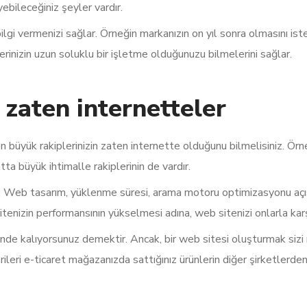
ileceğiniz şeyler vardır.
gi vermenizi sağlar. Örneğin markanızın on yıl sonra olmasını isted
erinizin uzun soluklu bir işletme olduğunuzu bilmelerini sağlar.
 zaten internetteler
en büyük rakiplerinizin zaten internette olduğunu bilmelisiniz. Ör
ta büyük ihtimalle rakiplerinin de vardır.
lun. Web tasarım, yüklenme süresi, arama motoru optimizasyonu açıs
izin performansının yükselmesi adına, web sitenizi onlarla karşıla
isinde kalıyorsunuz demektir. Ancak, bir web sitesi oluşturmak sizi
rileri e-ticaret mağazanızda sattığınız ürünlerin diğer şirketlerden