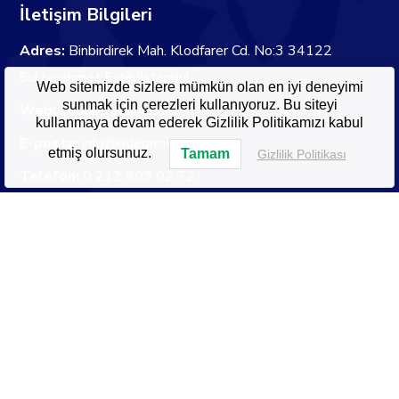
İletişim Bilgileri
Adres:
Binbirdirek Mah. Klodfarer Cd. No:3 34122
Sultanahmet Fatih/İstanbul
Web sitemizde sizlere mümkün olan en iyi deneyimi
sunmak için çerezleri kullanıyoruz. Bu siteyi
Web:
odeoncreative.com
kullanmaya devam ederek Gizlilik Politikamızı kabul
E-posta:
info@odeoncreative.com
etmiş olursunuz.
Tamam
Gizlilik Politikası
Telefon:
0 212 909 02 72
Mobil:
0 546 909 02 72
WhatsApp:
0 546 909 02 72
Son Yazılar
Web Sitesi Neden Önemli ve Gerekli?
Web Tasarım mı Web Geliştirme mi?